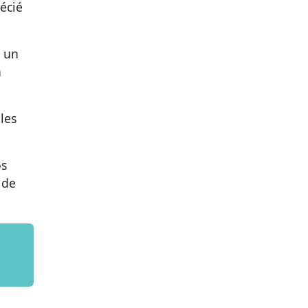
écié
, un
n
les
os
 de