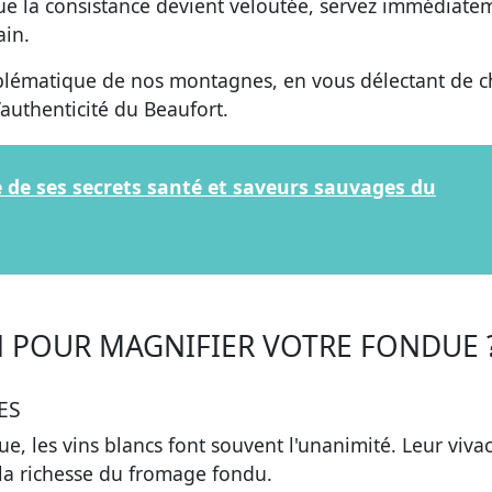
 que la consistance devient veloutée, servez immédiate
in.
mblématique de nos montagnes, en vous délectant de 
authenticité du Beaufort.
te de ses secrets santé et saveurs sauvages du
N POUR MAGNIFIER VOTRE FONDUE 
ES
ue, les
vins blancs
font souvent l'unanimité. Leur vivac
 la richesse du fromage fondu.