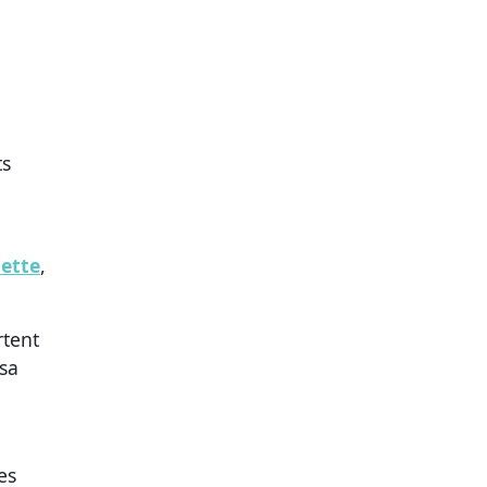
ts
lette
,
rtent
sa
es