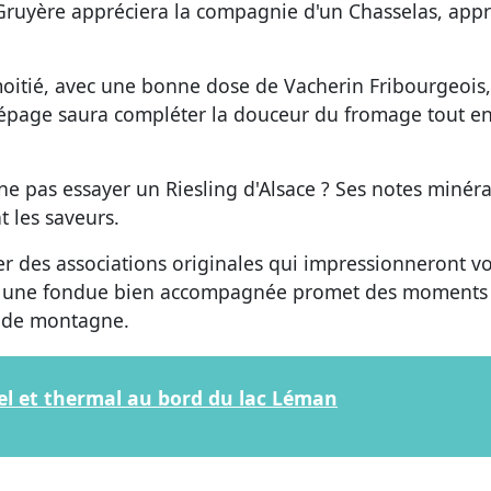
Gruyère appréciera la compagnie d'un Chasselas, appr
oitié, avec une bonne dose de Vacherin Fribourgeois
e cépage saura compléter la douceur du fromage tout e
ne pas essayer un Riesling d'Alsace ? Ses notes minéra
t les saveurs.
oser des associations originales qui impressionneront v
vre une fondue bien accompagnée promet des moments
es de montagne.
rel et thermal au bord du lac Léman