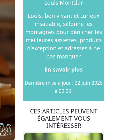
Louis Montclar
Louis, bon vivant et curieux
insatiable, sillonne les
montagnes pour dénicher les
meilleures assiettes, produits
d’exception et adresses à ne
pas manquer.
En savoir plus
Dernière mise à jour : 22 juin 2025
à 00:00.
CES ARTICLES PEUVENT
ÉGALEMENT VOUS
INTÉRESSER