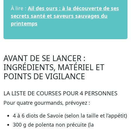
À lire :
Ail des ours : à la découverte de ses
secrets santé et saveurs sauvages du
printemps
AVANT DE SE LANCER :
INGRÉDIENTS, MATÉRIEL ET
POINTS DE VIGILANCE
LA LISTE DE COURSES POUR 4 PERSONNES
Pour quatre gourmands, prévoyez :
4 à 6 diots de Savoie
(selon la taille et l’appétit)
300 g de polenta non précuite
(la