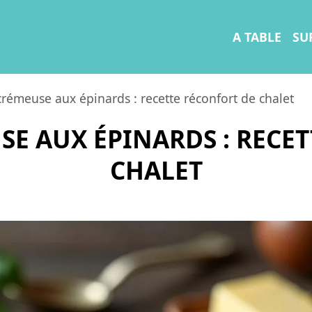
A TABLE
SU
crémeuse aux épinards : recette réconfort de chalet
E AUX ÉPINARDS : RECE
CHALET