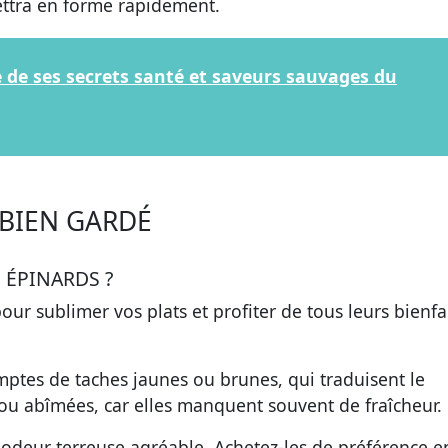
ettra en forme rapidement.
te de ses secrets santé et saveurs sauvages du
 BIEN GARDÉ
 ÉPINARDS ?
pour sublimer vos plats et profiter de tous leurs bienfa
xemptes de taches jaunes ou brunes, qui traduisent le
s ou abîmées
, car elles manquent souvent de fraîcheur.
odeur terreuse agréable. Achetez-les de préférence e