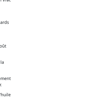
nards
goût
 la
rement
.
'huile