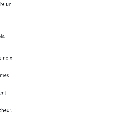
fre un
ls.
e noix
rômes
ent
cheur.