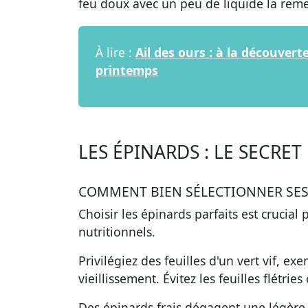
feu doux avec un peu de liquide la rem
À lire :
Ail des ours : à la découver
printemps
LES ÉPINARDS : LE SECRET
COMMENT BIEN SÉLECTIONNER SES
Choisir les
épinards parfaits
est crucial 
nutritionnels.
Privilégiez des feuilles d'un vert vif, e
vieillissement. Évitez les
feuilles flétrie
Des épinards frais dégagent une légère 