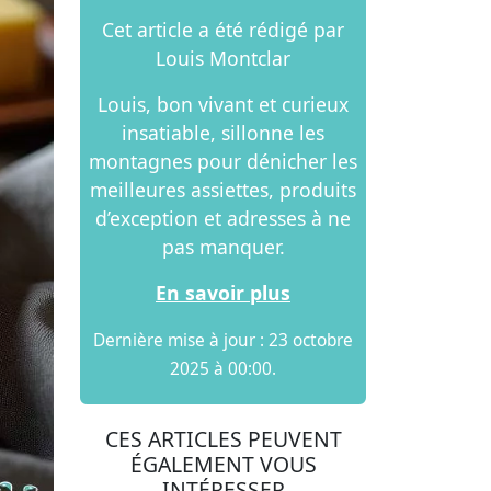
Cet article a été rédigé par
Louis Montclar
Louis, bon vivant et curieux
insatiable, sillonne les
montagnes pour dénicher les
meilleures assiettes, produits
d’exception et adresses à ne
pas manquer.
En savoir plus
Dernière mise à jour : 23 octobre
2025 à 00:00.
CES ARTICLES PEUVENT
ÉGALEMENT VOUS
INTÉRESSER