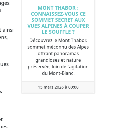
ages
MONT THABOR :
a
CONNAISSEZ-VOUS CE
SOMMET SECRET AUX
VUES ALPINES À COUPER
 ainsi
LE SOUFFLE ?
ens,
Découvrez le Mont Thabor,
sommet méconnu des Alpes
offrant panoramas
grandioses et nature
ques
préservée, loin de l’agitation
du Mont-Blanc.
15 mars 2026 à 00:00
e
et
ues,