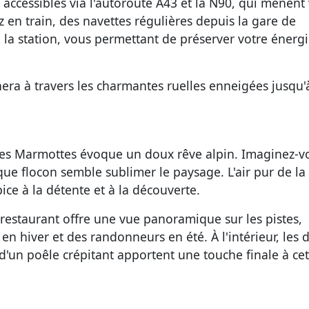
 accessibles via l'autoroute A43 et la N90, qui mènent
ez en train, des navettes régulières depuis la gare de
la station, vous permettant de préserver votre énerg
ra à travers les charmantes ruelles enneigées jusqu'
des Marmottes
évoque un doux rêve alpin. Imaginez-v
e flocon semble sublimer le paysage. L'air pur de la
e à la détente et à la découverte.
 restaurant offre une vue panoramique sur les pistes,
 en hiver et des randonneurs en été. À l'intérieur, les
 d'un poêle crépitant apportent une touche finale à cet