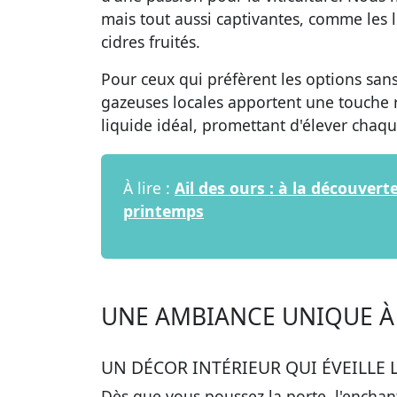
mais tout aussi captivantes, comme les 
cidres fruités.
Pour ceux qui préfèrent les options san
gazeuses locales apportent une touche 
liquide idéal, promettant d'élever chaq
À lire :
Ail des ours : à la découver
printemps
UNE AMBIANCE UNIQUE À
UN DÉCOR INTÉRIEUR QUI ÉVEILLE 
Dès que vous poussez la porte,
l'encha