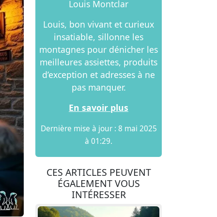
Louis Montclar
Louis, bon vivant et curieux
insatiable, sillonne les
montagnes pour dénicher les
meilleures assiettes, produits
d’exception et adresses à ne
pas manquer.
En savoir plus
Dernière mise à jour : 8 mai 2025
à 01:29.
CES ARTICLES PEUVENT
ÉGALEMENT VOUS
INTÉRESSER