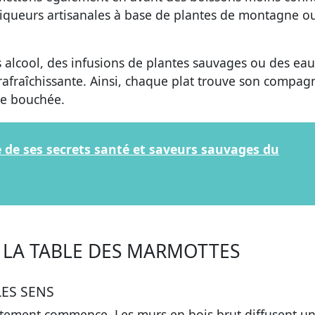
liqueurs artisanales à base de plantes de montagne ou
s alcool, des infusions de plantes sauvages ou des ea
rafraîchissante. Ainsi, chaque plat trouve son compa
ue bouchée.
te de ses secrets santé et saveurs sauvages du
 LA TABLE DES MARMOTTES
LES SENS
ntement commence
. Les murs en bois brut diffusent u