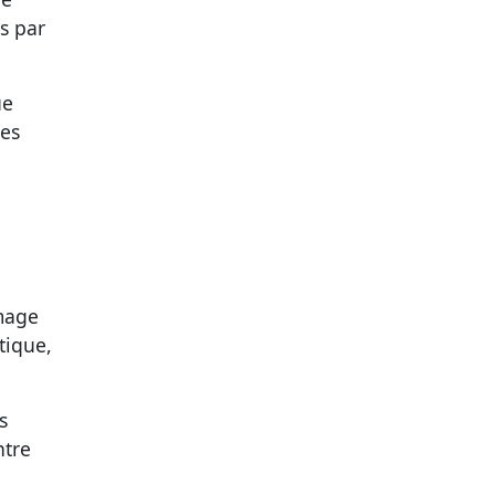
s par
ue
res
image
tique,
s
ntre