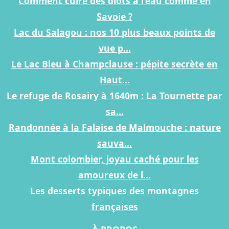
Comment cuire des diots à l’eau comme en
Savoie ?
Lac du Salagou : nos 10 plus beaux points de
vue p...
Le Lac Bleu à Champclause : pépite secrète en
Haut...
Le refuge de Rosairy à 1640m : La Tournette par
sa...
Randonnée à la Falaise de Malmouche : nature
sauva...
Mont colombier, joyau caché pour les
amoureux de l...
Les desserts typiques des montagnes
françaises