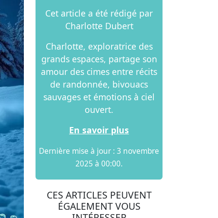
Cet article a été rédigé par
Charlotte Dubert
Charlotte, exploratrice des
grands espaces, partage son
amour des cimes entre récits
de randonnée, bivouacs
sauvages et émotions à ciel
ouvert.
En savoir plus
Dernière mise à jour : 3 novembre
2025 à 00:00.
CES ARTICLES PEUVENT
ÉGALEMENT VOUS
INTÉRESSER