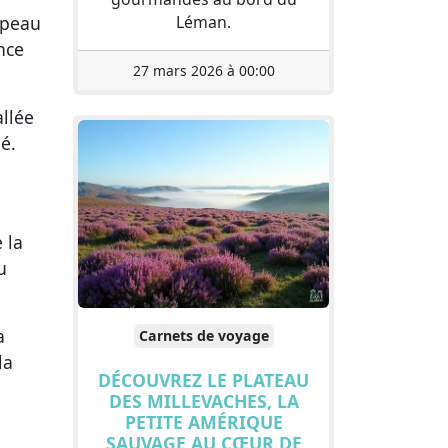
Léman.
 peau
nce
27 mars 2026 à 00:00
allée
é.
 la
u
a
Carnets de voyage
la
DÉCOUVREZ LE PLATEAU
DES MILLEVACHES, LA
PETITE AMÉRIQUE
SAUVAGE AU CŒUR DE