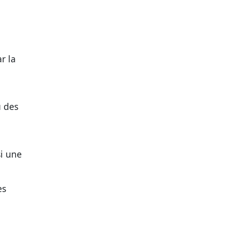
r la
u des
si une
es