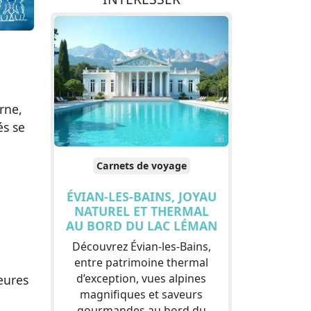
rne,
és se
Carnets de voyage
ÉVIAN-LES-BAINS, JOYAU
NATUREL ET THERMAL
AU BORD DU LAC LÉMAN
Découvrez Évian-les-Bains,
entre patrimoine thermal
d’exception, vues alpines
eures
magnifiques et saveurs
gourmandes au bord du