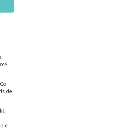
e.
rcé
 Ce
is de
it.
onie