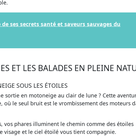
ble.
te de ses secrets santé et saveurs sauvages du
ES ET LES BALADES EN PLEINE NAT
EIGE SOUS LES ÉTOILES
ne sortie en motoneige au clair de lune ?
Cette aventu
 où le seul bruit est le vrombissement des moteurs d
s, vos phares illuminent le chemin comme des étoiles
tre visage et le ciel étoilé vous tient compagnie.