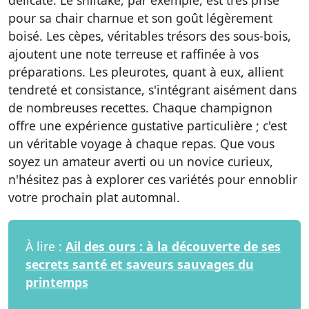
délicate. Le
shiitake
, par exemple, est très prisé
pour sa chair charnue et son goût légèrement
boisé. Les
cèpes
, véritables trésors des sous-bois,
ajoutent une note terreuse et raffinée à vos
préparations. Les
pleurotes
, quant à eux, allient
tendreté et consistance, s'intégrant aisément dans
de nombreuses recettes. Chaque champignon
offre une expérience gustative particulière ; c'est
un véritable voyage à chaque repas. Que vous
soyez un amateur averti ou un novice curieux,
n'hésitez pas à explorer ces variétés pour ennoblir
votre prochain plat automnal.
À lire :
Ail des ours : à la découverte de ses
secrets santé et saveurs sauvages du
printemps