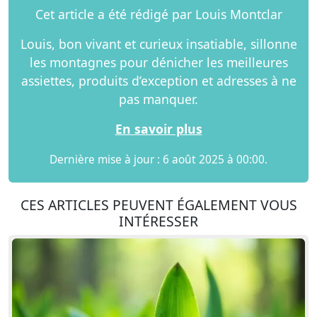
Cet article a été rédigé par Louis Montclar
Louis, bon vivant et curieux insatiable, sillonne
les montagnes pour dénicher les meilleures
assiettes, produits d’exception et adresses à ne
pas manquer.
En savoir plus
Dernière mise à jour : 6 août 2025 à 00:00.
CES ARTICLES PEUVENT ÉGALEMENT VOUS
INTÉRESSER