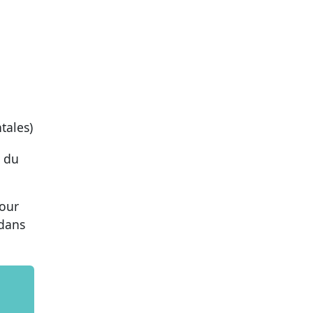
tales)
à du
pour
 dans