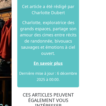
Cet article a été rédigé par
Charlotte Dubert
Charlotte, exploratrice des
grands espaces, partage son
amour des cimes entre récits
de randonnée, bivouacs
sauvages et émotions à ciel
ouvert.
En savoir plus
Dernière mise à jour : 6 décembre
2025 à 00:00.
CES ARTICLES PEUVENT
ÉGALEMENT VOUS
INTÉRESSER