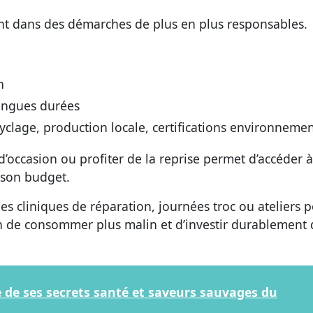
nt dans des démarches de plus en plus responsables.
n
longues durées
clage, production locale, certifications environnemen
 d’occasion ou profiter de la reprise permet d’accéder 
 son budget.
 cliniques de réparation, journées troc ou ateliers 
n de consommer plus malin et d’investir durablement
te de ses secrets santé et saveurs sauvages du