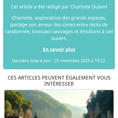
Cet article a été rédigé par Charlotte Dubert
Charlotte, exploratrice des grands espaces,
partage son amour des cimes entre récits de
randonnée, bivouacs sauvages et émotions à ciel
ouvert.
En savoir plus
Dernière mise à jour : 25 novembre 2025 à 10:22.
CES ARTICLES PEUVENT ÉGALEMENT VOUS
INTÉRESSER