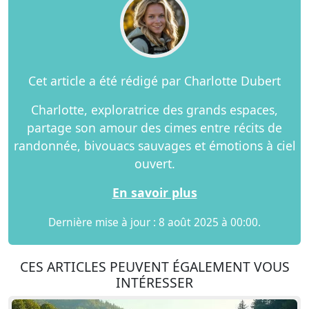
Cet article a été rédigé par Charlotte Dubert
Charlotte, exploratrice des grands espaces,
partage son amour des cimes entre récits de
randonnée, bivouacs sauvages et émotions à ciel
ouvert.
En savoir plus
Dernière mise à jour : 8 août 2025 à 00:00.
CES ARTICLES PEUVENT ÉGALEMENT VOUS
INTÉRESSER