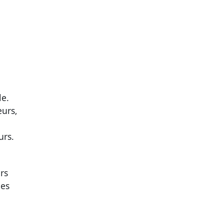
le.
eurs,
urs.
rs
ées