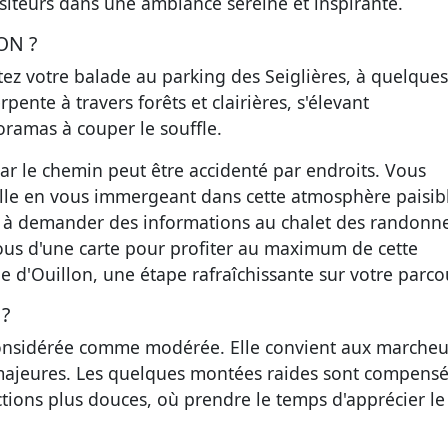
siteurs dans une ambiance sereine et inspirante.
ON ?
tez votre balade au parking des Seiglières, à quelques
ente à travers forêts et clairières, s'élevant
ramas à couper le souffle.
car le chemin peut être accidenté par endroits. Vous
ville en vous immergeant dans cette atmosphère paisib
pas à demander des informations au chalet des randonn
ous d'une carte pour profiter au maximum de cette
d'Ouillon, une étape rafraîchissante sur votre parco
?
considérée comme modérée. Elle convient aux marcheu
s majeures. Les quelques montées raides sont compens
ions plus douces, où prendre le temps d'apprécier le