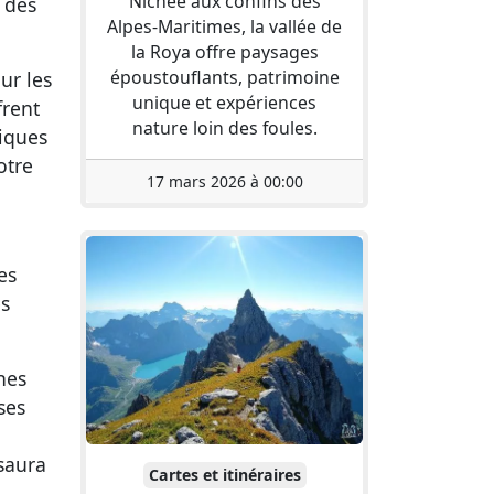
Nichée aux confins des
 des
Alpes-Maritimes, la vallée de
la Roya offre paysages
époustouflants, patrimoine
ur les
unique et expériences
frent
nature loin des foules.
tiques
otre
17 mars 2026 à 00:00
es
és
nes
ses
saura
Cartes et itinéraires