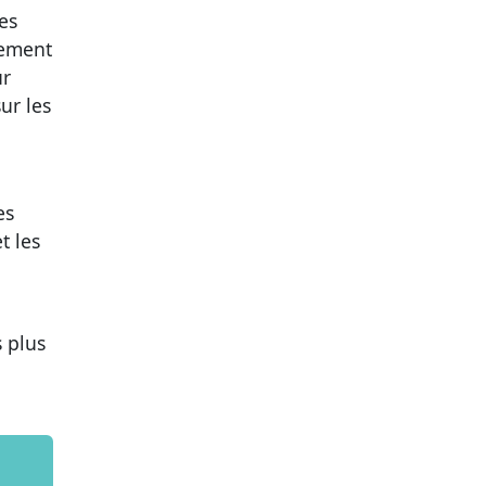
es
pement
ur
ur les
es
t les
 plus