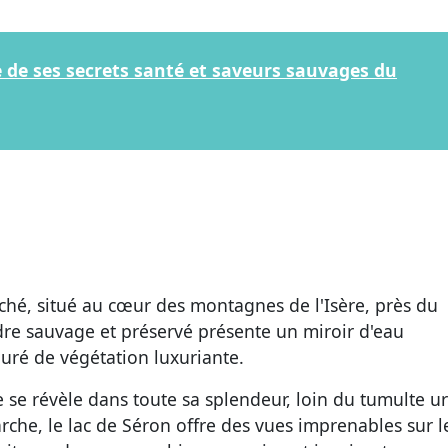
te de ses secrets santé et saveurs sauvages du
aché, situé au cœur des montagnes de l'Isère, près du
re sauvage et préservé présente un miroir d'eau
touré de végétation luxuriante.
e se révèle dans toute sa splendeur, loin du tumulte u
che, le lac de Séron offre des vues imprenables sur l