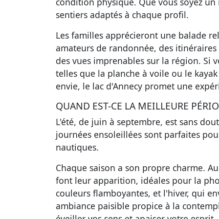
condition physique. Que vous soyez un 
sentiers adaptés à chaque profil.
Les familles apprécieront une balade rela
amateurs de randonnée, des itinéraires 
des vues imprenables sur la région. Si v
telles que la planche à voile ou le kaya
envie, le lac d'Annecy promet une expér
QUAND EST-CE LA MEILLEURE PÉRIO
L'été, de juin à septembre, est sans dout
journées ensoleillées sont parfaites pou
nautiques.
Chaque saison a son propre charme. Au p
font leur apparition, idéales pour la ph
couleurs flamboyantes, et l'hiver, qui 
ambiance paisible propice à la contempl
éveiller vos sens et apaiser votre esprit.