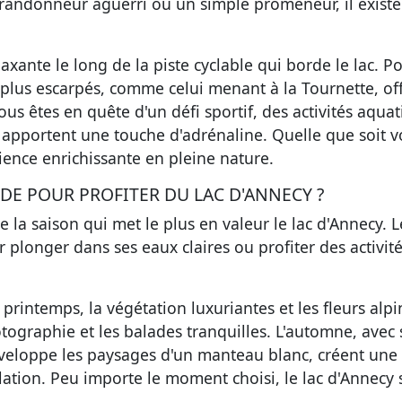
randonneur aguerri ou un simple promeneur, il existe
xante le long de la piste cyclable qui borde le lac. Po
plus escarpés, comme celui menant à la Tournette, of
ous êtes en quête d'un défi sportif, des activités aqua
k apportent une touche d'adrénaline. Quelle que soit v
ience enrichissante en pleine nature.
DE POUR PROFITER DU LAC D'ANNECY ?
e la saison qui met le plus en valeur le lac d'Annecy. L
r plonger dans ses eaux claires ou profiter des activit
rintemps, la végétation luxuriantes et les fleurs alpi
otographie et les balades tranquilles. L'automne, avec 
enveloppe les paysages d'un manteau blanc, créent une
ation. Peu importe le moment choisi, le lac d'Annecy 