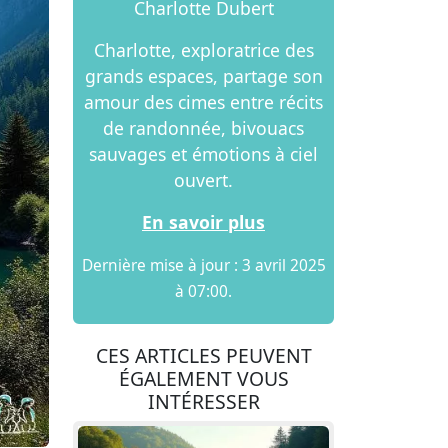
Charlotte Dubert
Charlotte, exploratrice des
grands espaces, partage son
amour des cimes entre récits
de randonnée, bivouacs
sauvages et émotions à ciel
ouvert.
En savoir plus
Dernière mise à jour : 3 avril 2025
à 07:00.
CES ARTICLES PEUVENT
ÉGALEMENT VOUS
INTÉRESSER