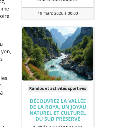
oz,
omme
19 mars 2026 à 00:00
oire
ou
Lyon,
ts
 les
s
Randos et activités sportives
jà
DÉCOUVREZ LA VALLÉE
DE LA ROYA, UN JOYAU
NATUREL ET CULTUREL
DU SUD PRÉSERVÉ