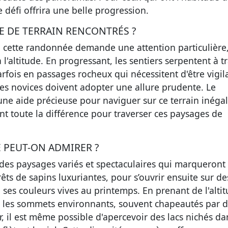
e défi offrira une belle progression.
PE DE TERRAIN RENCONTRÉS ?
 cette randonnée demande une attention particulière
 l'altitude. En progressant, les sentiers serpentent à t
parfois en passages rocheux qui nécessitent d'être vigil
les novices doivent adopter une allure prudente. Le
 une aide précieuse pour naviguer sur ce terrain inéga
nt toute la différence pour traverser ces paysages de
E PEUT-ON ADMIRER ?
des paysages variés et spectaculaires qui marqueront
ts de sapins luxuriantes, pour s’ouvrir ensuite sur de
e ses couleurs vives au printemps. En prenant de l'altit
r les sommets environnants, souvent chapeautés par 
r, il est même possible d'apercevoir des lacs nichés da