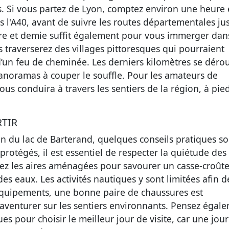
. Si vous partez de Lyon, comptez environ une heure 
 l'A40, avant de suivre les routes départementales ju
re et demie suffit également pour vous immerger dan
traverserez des villages pittoresques qui pourraient
d’un feu de cheminée. Les derniers kilomètres se déro
anoramas à couper le souffle. Pour les amateurs de
vous conduira à travers les sentiers de la région, à pie
RTIR
n du lac de Barterand, quelques conseils pratiques so
rotégés, il est essentiel de respecter la quiétude des 
giez les aires aménagées pour savourer un casse-croûte
s eaux. Les activités nautiques y sont limitées afin d
 équipements, une bonne paire de chaussures est
aventurer sur les sentiers environnants. Pensez égal
es pour choisir le meilleur jour de visite, car une jou