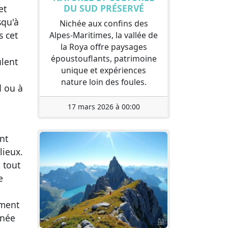
DU SUD PRÉSERVÉ
et
squ'à
Nichée aux confins des
s cet
Alpes-Maritimes, la vallée de
la Roya offre paysages
époustouflants, patrimoine
ulent
unique et expériences
nature loin des foules.
d ou à
17 mars 2026 à 00:00
nt
lieux.
 tout
e
ement
rnée