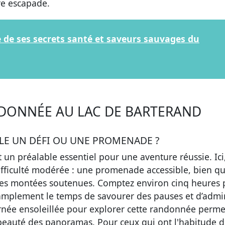
re escapade.
te de ses secrets santé et saveurs sauvages du
NDONNÉE AU LAC DE BARTERAND
LE UN DÉFI OU UNE PROMENADE ?
t un préalable essentiel pour une aventure réussie. Ici
ficulté modérée : une promenade accessible, bien qu
ues montées soutenues. Comptez environ cinq heures 
e amplement le temps de savourer des pauses et d’admir
rnée ensoleillée pour explorer cette randonnée perme
a beauté des panoramas. Pour ceux qui ont l'habitude 