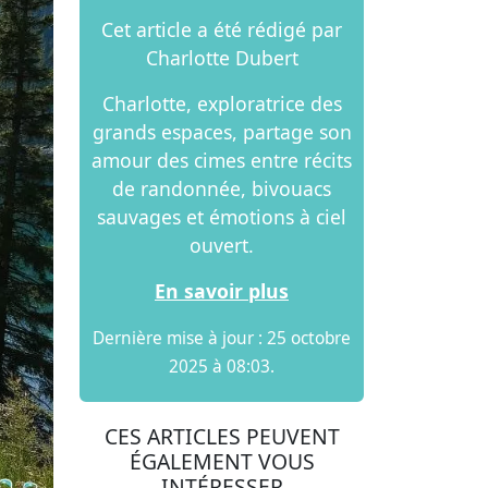
Cet article a été rédigé par
Charlotte Dubert
Charlotte, exploratrice des
grands espaces, partage son
amour des cimes entre récits
de randonnée, bivouacs
sauvages et émotions à ciel
ouvert.
En savoir plus
Dernière mise à jour : 25 octobre
2025 à 08:03.
CES ARTICLES PEUVENT
ÉGALEMENT VOUS
INTÉRESSER