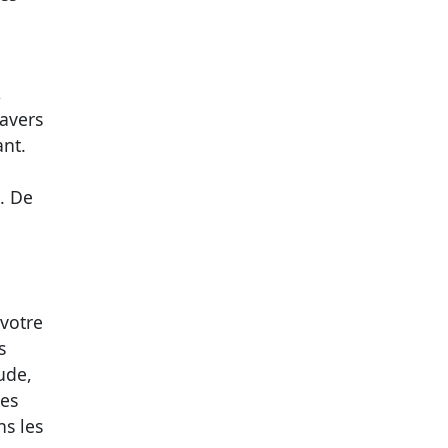
,
ravers
ant.
l. De
 votre
s
ude,
des
ns les