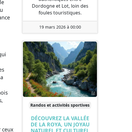
le
Dordogne et Lot, loin des
du
foules touristiques.
ance
19 mars 2026 à 00:00
qui
es
la
e
mois
s,
Randos et activités sportives
DÉCOUVREZ LA VALLÉE
DE LA ROYA, UN JOYAU
r ceux
NATUREL ET CULTUREL