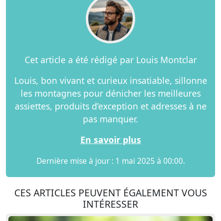
Cet article a été rédigé par Louis Montclar
Louis, bon vivant et curieux insatiable, sillonne
les montagnes pour dénicher les meilleures
assiettes, produits d’exception et adresses à ne
pas manquer.
En savoir plus
Dernière mise à jour : 1 mai 2025 à 00:00.
CES ARTICLES PEUVENT ÉGALEMENT VOUS
INTÉRESSER