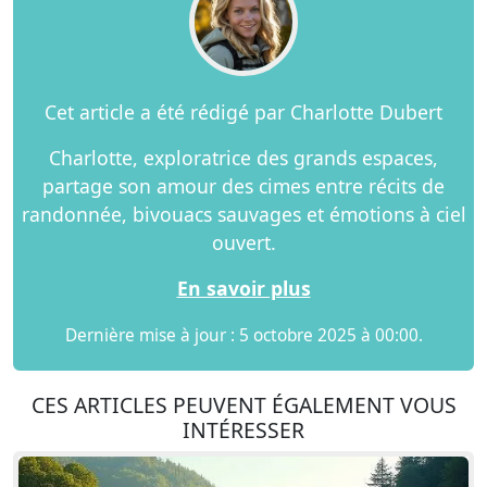
Cet article a été rédigé par Charlotte Dubert
Charlotte, exploratrice des grands espaces,
partage son amour des cimes entre récits de
randonnée, bivouacs sauvages et émotions à ciel
ouvert.
En savoir plus
Dernière mise à jour : 5 octobre 2025 à 00:00.
CES ARTICLES PEUVENT ÉGALEMENT VOUS
INTÉRESSER