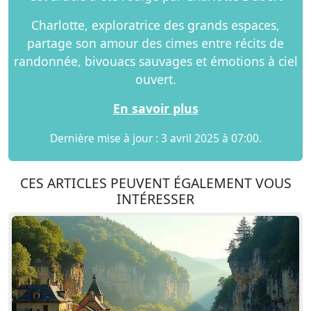
Charlotte, exploratrice des grands espaces,
partage son amour des cimes entre récits de
randonnée, bivouacs sauvages et émotions à ciel
ouvert.
En savoir plus
Dernière mise à jour : 3 avril 2025 à 07:00.
CES ARTICLES PEUVENT ÉGALEMENT VOUS
INTÉRESSER