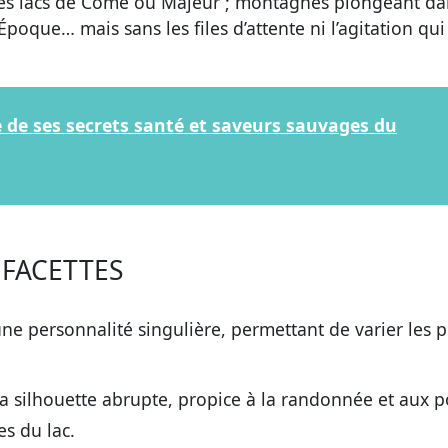
èbres lacs de Côme ou Majeur ; montagnes plongeant da
Époque… mais sans les files d’attente ni l’agitation qui
te de ses secrets santé et saveurs sauvages du
 FACETTES
e personnalité singulière, permettant de varier les pl
a silhouette abrupte, propice à la randonnée et aux p
es du lac.