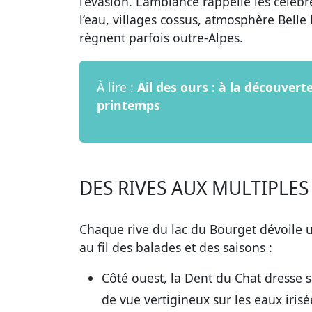
l’évasion. L’ambiance rappelle les cél
l’eau, villages cossus, atmosphère Belle 
règnent parfois outre-Alpes.
À lire :
Ail des ours : à la découver
printemps
DES RIVES AUX MULTIPLES
Chaque rive du lac du Bourget dévoile un
au fil des balades et des saisons :
Côté ouest, la Dent du Chat dresse s
de vue vertigineux sur les eaux irisé