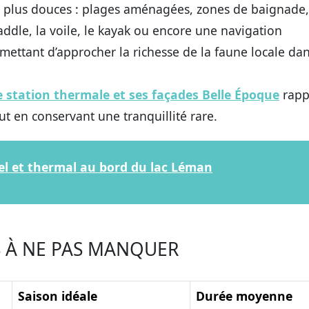
ont plus douces : plages aménagées, zones de baignade,
addle, la voile, le kayak ou encore une navigation
mettant d’approcher la richesse de la faune locale dan
e station thermale et ses façades Belle Époque
rapp
out en conservant une tranquillité rare.
rel et thermal au bord du lac Léman
S À NE PAS MANQUER
Saison idéale
Durée moyenne