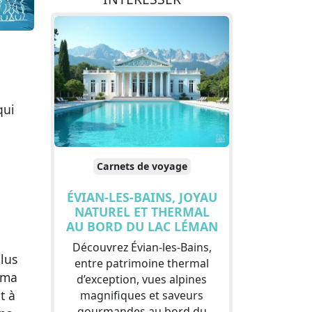
qui
Carnets de voyage
ÉVIAN-LES-BAINS, JOYAU
NATUREL ET THERMAL
AU BORD DU LAC LÉMAN
Découvrez Évian-les-Bains,
plus
entre patrimoine thermal
rama
d’exception, vues alpines
t à
magnifiques et saveurs
gourmandes au bord du