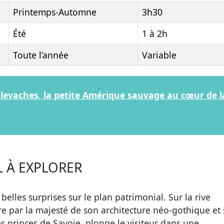
Printemps-Automne
3h30
Été
1 à 2h
Toute l’année
Variable
llevaches, la petite Amérique sauvage au cœur de l
 À EXPLORER
elles surprises sur le plan patrimonial. Sur la rive
re par la majesté de son architecture néo-gothique et
es princes de Savoie, plonge le visiteur dans une